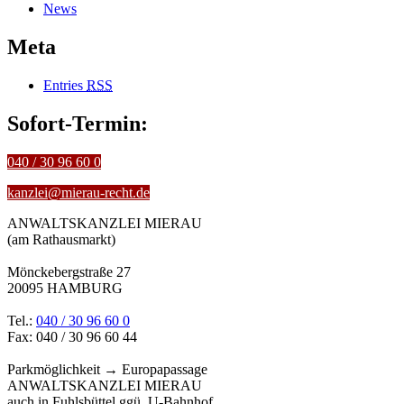
News
Meta
Entries
RSS
Sofort-Termin:
040 / 30 96 60 0
kanzlei@mierau-recht.de
ANWALTSKANZLEI MIERAU
(am Rathausmarkt)
Mönckebergstraße 27
20095 HAMBURG
Tel.:
040 / 30 96 60 0
Fax: 040 / 30 96 60 44
Parkmöglichkeit → Europapassage
ANWALTSKANZLEI MIERAU
auch in Fuhlsbüttel ggü. U-Bahnhof