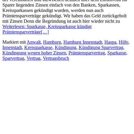
Sparer liegenden Zinsen einfach von den Banken, Sparkassen,
Kreissparkassen gekündigt wurden, werden nun auch
Prämiensparverträge gekündigt. Wir haben das Geld zurückgeholt
mit Zinsen Denn die Begründung ist auch hier wieder nicht zu
Weiterlesen: Sparkasse, Kreissparkasse kündigt
Prämiensparverträge
[…]
Markiert mit
Anwalt
,
Hamburg
,
Hamburg Innenstadt
,
Haspa
,
Hilfe
,
Innenstadt
,
Kreissparkasse
,
Kündigung
,
Kündigung Sparvertrag
,
Kündingung wegen hoher Zinsen
,
Prämiensparvertrag
,
Sparkasse
,
Sparvertrag
,
Vertrag
,
Vertragsbruch