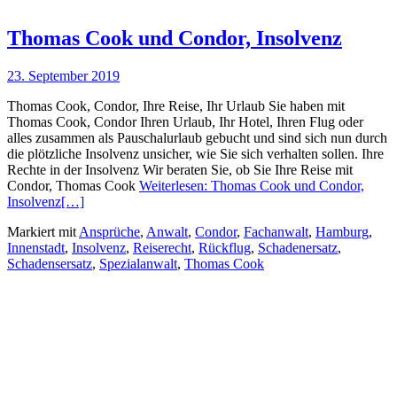
Thomas Cook und Condor, Insolvenz
23. September 2019
Thomas Cook, Condor, Ihre Reise, Ihr Urlaub Sie haben mit
Thomas Cook, Condor Ihren Urlaub, Ihr Hotel, Ihren Flug oder
alles zusammen als Pauschalurlaub gebucht und sind sich nun durch
die plötzliche Insolvenz unsicher, wie Sie sich verhalten sollen. Ihre
Rechte in der Insolvenz Wir beraten Sie, ob Sie Ihre Reise mit
Condor, Thomas Cook
Weiterlesen: Thomas Cook und Condor,
Insolvenz
[…]
Markiert mit
Ansprüche
,
Anwalt
,
Condor
,
Fachanwalt
,
Hamburg
,
Innenstadt
,
Insolvenz
,
Reiserecht
,
Rückflug
,
Schadenersatz
,
Schadensersatz
,
Spezialanwalt
,
Thomas Cook