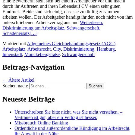
Eine Bewerberin stellt sich bei einem Arbeitgeber vor und macht
durch ihr Auftreten und ihren Lebenslauf CV einen sehr guten
Eindruck. Beide sind sich einig, dass sie zukünftig zusammen
arbeiten wollen. Der Arbeitgeber händigt ihr den noch nicht von ihm
unterschriebenen Arbeitsvertrag aus und
Weiterlesen:
Diskriminierung am Arbeitsplatz, Schwangerschaft,
Schadenersatz
[…]
Markiert mit
Allgemeines Gleichbehandlungsgesetz (AGG)
,
Arbeitsplatz
,
Arbeitsrecht
,
City
,
Diskriminierung
,
Hamburg
,
Innenstadt
,
Mönckebergstraße
,
Schwangerschaft
Beitrags-Navigation
←
Ältere Artikel
Suchen nach:
Neueste Beiträge
Unterschreiben Sie bitte nicht, was Sie nicht verstehen. –
Vertrauen ist gut, aber ein Vertrag ist besser.
Missbrauch Online Banking
Ordentliche und außerordentliche Kündigung im Arbeitrecht,
Ihr Anwalt in der Nähe