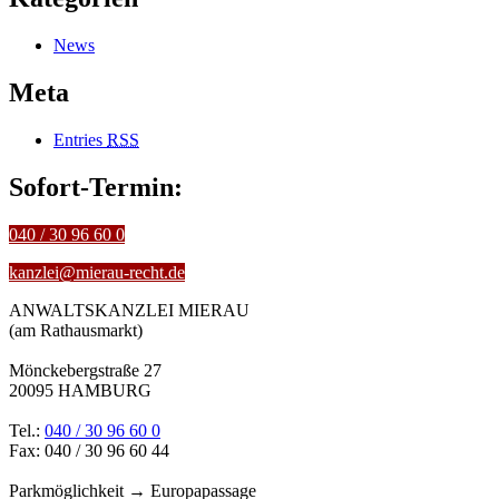
News
Meta
Entries
RSS
Sofort-Termin:
040 / 30 96 60 0
kanzlei@mierau-recht.de
ANWALTSKANZLEI MIERAU
(am Rathausmarkt)
Mönckebergstraße 27
20095 HAMBURG
Tel.:
040 / 30 96 60 0
Fax: 040 / 30 96 60 44
Parkmöglichkeit → Europapassage