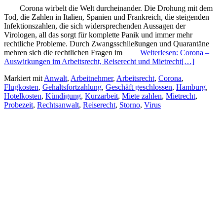
Corona wirbelt die Welt durcheinander. Die Drohung mit dem
Tod, die Zahlen in Italien, Spanien und Frankreich, die steigenden
Infektionszahlen, die sich widersprechenden Aussagen der
Virologen, all das sorgt für komplette Panik und immer mehr
rechtliche Probleme. Durch Zwangsschließungen und Quarantäne
mehren sich die rechtlichen Fragen im
Weiterlesen: Corona –
Auswirkungen im Arbeitsrecht, Reiserecht und Mietrecht
[…]
Markiert mit
Anwalt
,
Arbeitnehmer
,
Arbeitsrecht
,
Corona
,
Flugkosten
,
Gehaltsfortzahlung
,
Geschäft geschlossen
,
Hamburg
,
Hotelkosten
,
Kündigung
,
Kurzarbeit
,
Miete zahlen
,
Mietrecht
,
Probezeit
,
Rechtsanwalt
,
Reiserecht
,
Storno
,
Virus