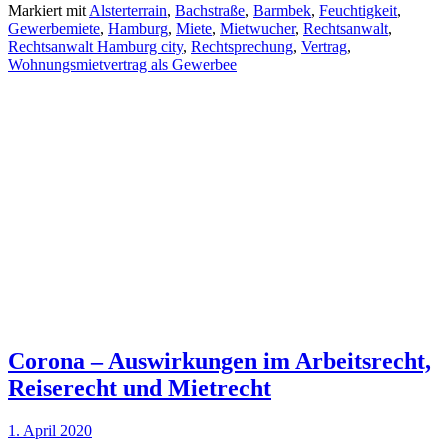
Markiert mit
Alsterterrain
,
Bachstraße
,
Barmbek
,
Feuchtigkeit
,
Gewerbemiete
,
Hamburg
,
Miete
,
Mietwucher
,
Rechtsanwalt
,
Rechtsanwalt Hamburg city
,
Rechtsprechung
,
Vertrag
,
Wohnungsmietvertrag als Gewerbee
Corona – Auswirkungen im Arbeitsrecht,
Reiserecht und Mietrecht
1. April 2020